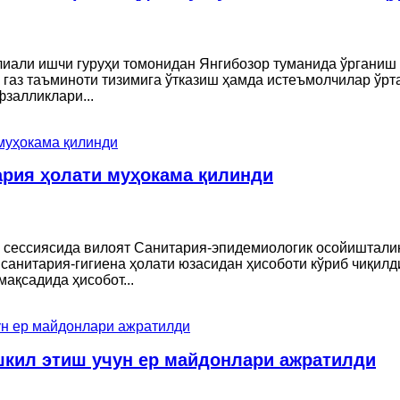
лиали ишчи гуруҳи томонидан Янгибозор туманида ўрганиш
 газ таъминоти тизимига ўтказиш ҳамда истеъмолчилар ўр
фзалликлари...
ария ҳолати муҳокама қилинди
и сессиясида вилоят Санитария-эпидемиологик осойиштали
анитария-гигиена ҳолати юзасидан ҳисоботи кўриб чиқилд
ақсадида ҳисобот...
шкил этиш учун ер майдонлари ажратилди