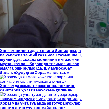
Хоразм вилоятида аҳолини бир маромда
ва хавфсиз табиий газ билан таъминлаш,
шунингдек, соҳада молиявий интизомни
мустаҳкамлаш борасида тизимли ишлар
амалга оширилмоқда. Шу муносабат
билан, «Ҳудудгаз Хоразм» газ таъм
Хоразмда жамоат ҳожатхоналарининг
санитария ҳолати муҳокама қилинди
Хоразмда учта туманда автотураргоҳлар
ташкил этиш учун ер майдонлари