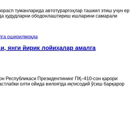
азорасп туманларида автотураргоҳлар ташкил этиш учун ер
мда ҳудудларни ободонлаштириш ишларини самарали
и, янги йирик лойиҳалар амалга
он Республикаси Президентининг ПҚ–410-сон қарори
астлабки олти ойида вилоятда иқтисодий ўсиш барқарор