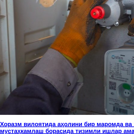
Хоразм вилоятида аҳолини бир маромда ва 
мустаҳкамлаш борасида тизимли ишлар амал