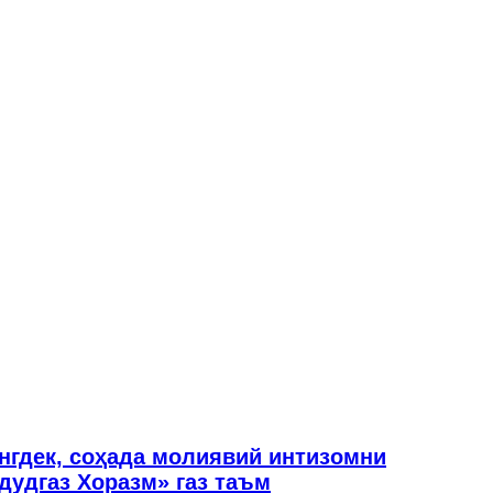
нгдек, соҳада молиявий интизомни
удгаз Хоразм» газ таъм