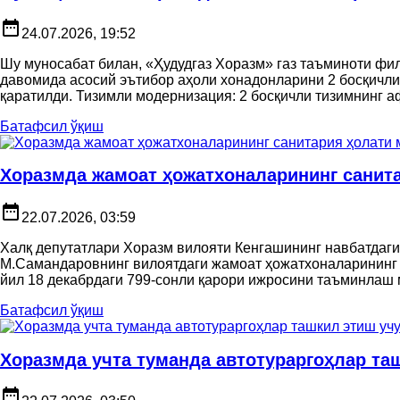
date_range
24.07.2026, 19:52
Шу муносабат билан, «Ҳудудгаз Хоразм» газ таъминоти фи
давомида асосий эътибор аҳоли хонадонларини 2 босқичли
қаратилди. Тизимли модернизация: 2 босқичли тизимнинг а
Батафсил ўқиш
Хоразмда жамоат ҳожатхоналарининг санит
date_range
22.07.2026, 03:59
Халқ депутатлари Хоразм вилояти Кенгашининг навбатдаг
М.Самандаровнинг вилоятдаги жамоат ҳожатхоналарининг с
йил 18 декабрдаги 799-сонли қарори ижросини таъминлаш м
Батафсил ўқиш
Хоразмда учта туманда автотураргоҳлар та
date_range