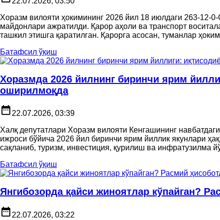
22.07.2026, 03:50
Хоразм вилояти ҳокимининг 2026 йил 18 июлдаги 263-12-0-
майдонлари ажратилди. Қарор аҳоли ва транспорт восита
ташкил этишга қаратилган. Қарорга асосан, туманлар ҳоким
Батафсил ўқиш
Хоразмда 2026 йилнинг биринчи ярим йиллиг
оширилмоқда
date_range
22.07.2026, 03:39
Халқ депутатлари Хоразм вилояти Кенгашининг навбатдаги
ижроси бўйича 2026 йил биринчи ярим йиллик якунлари ҳақ
сақланиб, туризм, инвестиция, қурилиш ва инфратузилма й
Батафсил ўқиш
Янгибозорда қайси жиноятлар кўпайган? Ра
date_range
22.07.2026, 03:22