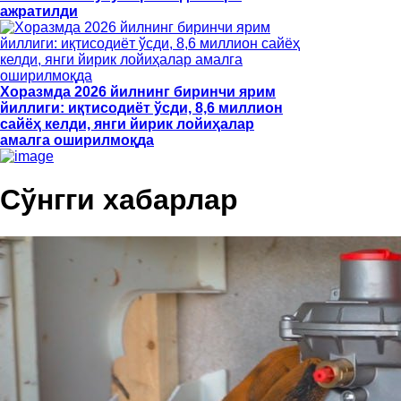
ажратилди
Хоразмда 2026 йилнинг биринчи ярим
йиллиги: иқтисодиёт ўсди, 8,6 миллион
сайёҳ келди, янги йирик лойиҳалар
амалга оширилмоқда
Сўнгги хабарлар