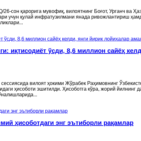
Q/26-сон қарорига мувофиқ, вилоятнинг Боғот, Урганч ва Ҳ
лари учун қулай инфратузилмани янада ривожлантириш ҳа
ликлари...
и: иқтисодиёт ўсди, 8,6 миллион сайёҳ келд
 сессиясида вилоят ҳокими Жўрабек Раҳимовнинг Ўзбекист
идаги ҳисоботи эшитилди. Ҳисоботга кўра, жорий йилнинг д
ўналишларида...
смий ҳисоботдаги энг эътиборли рақамлар