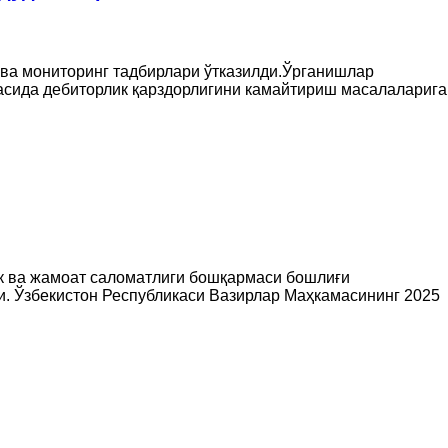
 ва мониторинг тадбирлари ўтказилди.Ўрганишлар
тасида дебиторлик қарздорлигини камайтириш масалаларига
к ва жамоат саломатлиги бошқармаси бошлиғи
и. Ўзбекистон Республикаси Вазирлар Маҳкамасининг 2025