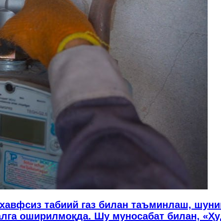
хавфсиз табиий газ билан таъминлаш, шуни
га оширилмоқда. Шу муносабат билан, «Ҳуд